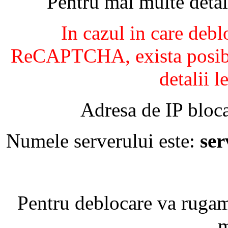
Pentru mai multe detal
In cazul in care debl
ReCAPTCHA, exista posibil
detalii l
Adresa de IP bloca
Numele serverului este:
se
Pentru deblocare va ruga
m